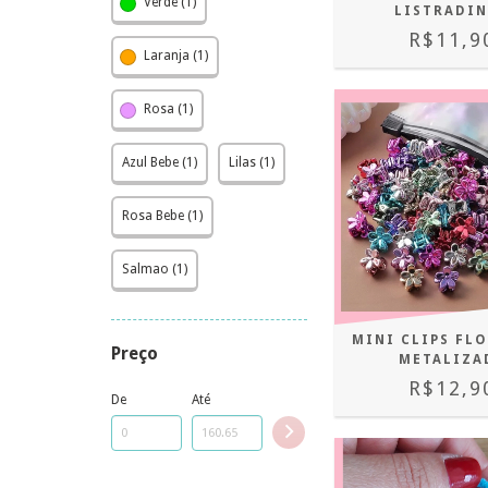
Verde (1)
LISTRADI
R$11,9
Laranja (1)
Rosa (1)
Azul Bebe (1)
Lilas (1)
Rosa Bebe (1)
Salmao (1)
MINI CLIPS FL
Preço
METALIZA
R$12,9
De
Até