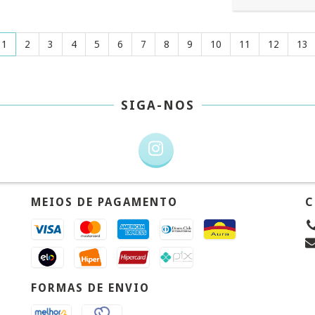
1
2
3
4
5
6
7
8
9
10
11
12
13
SIGA-NOS
MEIOS DE PAGAMENTO
C
FORMAS DE ENVIO