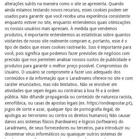
alterações subtis na maneira como o site se apresenta. Quando
ainda estamos testando novos recursos, esses cookies podem ser
usados ​​para garantir que você receba uma experiência consistente
enquanto estiver no site, enquanto entendemos quais otimizações
os nossos usuários mais apreciam. À medida que vendemos
produtos, é importante entendermos as estatísticas sobre quantos
visitantes de nosso site realmente compram e, portanto, esse é o
tipo de dados que esses cookies rastrearão. Isso é importante para
você, pois significa que podemos fazer previsões de negócios com
precisão que nos permitem analisar nossos custos de publicidade e
produtos para garantir o melhor preço possível. Compromisso do
Usuário. O usuário se compromete a fazer uso adequado dos
conteúdos e da informação que o Laradreams oferece no site e com
caráter enunciativo, mas não limitativo. Não se envolver em
atividades que sejam ilegais ou contrárias à boa fé a à ordem
pública. Não difundir propaganda ou conteúdo de natureza racista,
xenofóbica, ou casas de apostas legais (ex. https://ondeapostar.pt),
jogos de sorte e azar, qualquer tipo de pornografia ilegal, de
apologia ao terrorismo ou contra os direitos humanos) Não causar
danos aos sistemas físicos (hardwares) e lógicos (softwares) do
Laradreams, de seus fornecedores ou terceiros, para introduzir ou
disseminar vírus informáticos ou quaisquer outros sistemas de